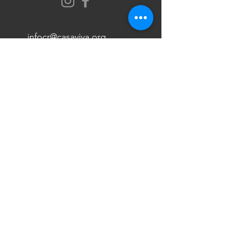
infocr@casaviva.org
+506 2524 1380
Av. 16, Don Bosco, San José, San
Pedro
De la bomba el Higueron, 600 al sur,
100 oeste, 200 sur. San Pedro de
Montes de Oca.
Suscríbase a nuestro
boletín
Enviar