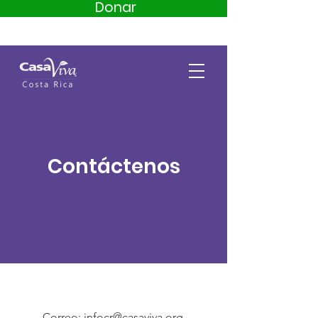
Donar
Contáctenos
Correo:
infocr@casaviva.org